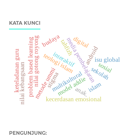
KATA KUNCI
budaya
digital
nilai gotong royong
media pembelajaran
problem based learning
tahfizh
android
keteladanan guru
interaktif
teologi islam
isu global
sosial
nilai kebangsaan
sekolah
metode ummi
multikultural
stigma
model addie
islam
anak.
kecerdasan emosional
PENGUNJUNG: