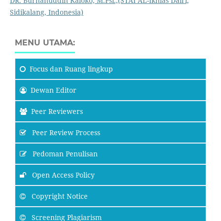
DR. Burhanuddin Kaloko, M.Psi.,
(STAI AL-Ikhlas Dairi,
Sidikalang, Indonesia)
MENU UTAMA:
Focus
dan Ruang lingkup
Dewan Editor
Peer Reviewers
Peer Review Process
Pedoman Penulisan
Open Access Policy
Copyright Notice
Screening Plagiarism