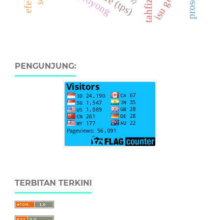
isu global
tahfizh
PENGUNJUNG:
TERBITAN TERKINI