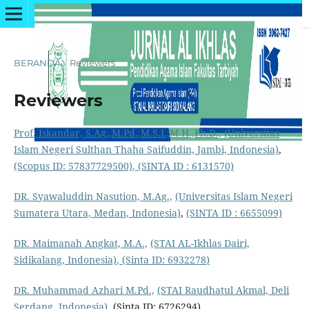
BERANDA
/
Reviewers
Reviewers
Prof. Iskandar, S.Ag.,M.Pd.,M.S.I.,M.H.,Ph.D.,
(Universitas
Islam Negeri Sulthan Thaha Saifuddin, Jambi, Indonesia)
,
(Scopus ID: 57837729500)
,
(SINTA ID : 6131570)
DR. Syawaluddin Nasution, M.Ag.,
(Universitas Islam Negeri
Sumatera Utara, Medan, Indonesia)
,
(SINTA ID : 6655099)
DR. Maimanah Angkat, M.A.,
(STAI AL-Ikhlas Dairi,
Sidikalang, Indonesia)
,
(Sinta ID: 6932278
)
DR. Muhammad Azhari M.Pd.,
(STAI Raudhatul Akmal, Deli
Serdang, Indonesia),
(Sinta ID: 6726294)