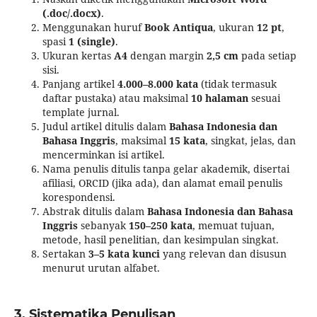
(.doc/.docx)
.
Menggunakan huruf
Book Antiqua
, ukuran
12 pt
,
spasi
1 (single)
.
Ukuran kertas
A4
dengan margin
2,5 cm
pada setiap
sisi.
Panjang artikel
4.000–8.000 kata
(tidak termasuk
daftar pustaka) atau maksimal
10 halaman
sesuai
template jurnal.
Judul artikel ditulis dalam
Bahasa Indonesia dan
Bahasa Inggris
, maksimal
15 kata
, singkat, jelas, dan
mencerminkan isi artikel.
Nama penulis ditulis tanpa gelar akademik, disertai
afiliasi, ORCID (jika ada), dan alamat email penulis
korespondensi.
Abstrak ditulis dalam
Bahasa Indonesia dan Bahasa
Inggris
sebanyak
150–250 kata
, memuat tujuan,
metode, hasil penelitian, dan kesimpulan singkat.
Sertakan
3–5 kata kunci
yang relevan dan disusun
menurut urutan alfabet.
3. Sistematika Penulisan