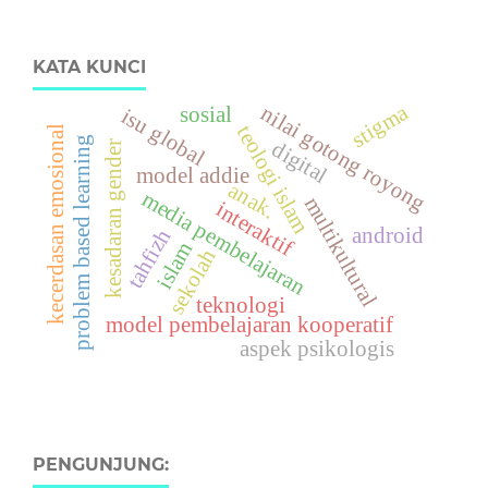
KATA KUNCI
stigma
nilai gotong royong
sosial
isu global
teologi islam
kecerdasan emosional
problem based learning
digital
kesadaran gender
model addie
anak.
media pembelajaran
multikultural
interaktif
android
tahfizh
islam
sekolah
teknologi
model pembelajaran kooperatif
aspek psikologis
PENGUNJUNG: