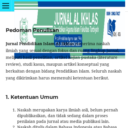
Pedoman Penulisan
Jurnal Pendidikan Islam Al Ikhlas
menerima naskah
ilmiah yang sesuai dengan fokus dan ruang lingkup jurnal,
meliputi hasil penelitian, artikel kajian pustaka (literature
review), studi kasus, maupun artikel konseptual yang
berkaitan dengan bidang Pendidikan Islam. Seluruh naskah
yang dikirimkan harus memenuhi ketentuan berikut.
1. Ketentuan Umum
Naskah merupakan karya ilmiah asli, belum pernah
dipublikasikan, dan tidak sedang dalam proses
penilaian pada jurnal atau media publikasi lain.
Naskah ditulis dalam Bahasa Indonesia atau Bahasa