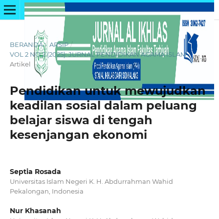
BERANDA
/
ARSIP
/
VOL 2 NO 2 (2025): JURNAL PENDIDIKAN AGAMA ISLAM
/
Artikel
Pendidikan untuk mewujudkan
keadilan sosial dalam peluang
belajar siswa di tengah
kesenjangan ekonomi
Septia Rosada
Universitas Islam Negeri K. H. Abdurrahman Wahid
Pekalongan, Indonesia
Nur Khasanah