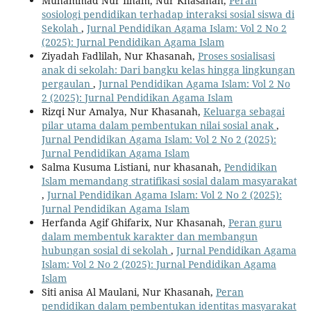
Muhammad Nur Ilham, Nur Khasanah,
Peran
sosiologi pendidikan terhadap interaksi sosial siswa di
Sekolah
,
Jurnal Pendidikan Agama Islam: Vol 2 No 2
(2025): Jurnal Pendidikan Agama Islam
Ziyadah Fadlilah, Nur Khasanah,
Proses sosialisasi
anak di sekolah: Dari bangku kelas hingga lingkungan
pergaulan
,
Jurnal Pendidikan Agama Islam: Vol 2 No
2 (2025): Jurnal Pendidikan Agama Islam
Rizqi Nur Amalya, Nur Khasanah,
Keluarga sebagai
pilar utama dalam pembentukan nilai sosial anak
,
Jurnal Pendidikan Agama Islam: Vol 2 No 2 (2025):
Jurnal Pendidikan Agama Islam
Salma Kusuma Listiani, nur khasanah,
Pendidikan
Islam memandang stratifikasi sosial dalam masyarakat
,
Jurnal Pendidikan Agama Islam: Vol 2 No 2 (2025):
Jurnal Pendidikan Agama Islam
Herfanda Agif Ghifarix, Nur Khasanah,
Peran guru
dalam membentuk karakter dan membangun
hubungan sosial di sekolah
,
Jurnal Pendidikan Agama
Islam: Vol 2 No 2 (2025): Jurnal Pendidikan Agama
Islam
Siti anisa Al Maulani, Nur Khasanah,
Peran
pendidikan dalam pembentukan identitas masyarakat