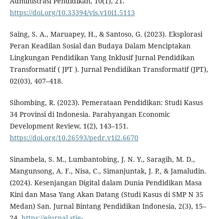
Administrasi Pendidikan, 10(1), 21.
https://doi.org/10.33394/vis.v10i1.5113
Saing, S. A., Maruapey, H., & Santoso, G. (2023). Eksplorasi
Peran Keadilan Sosial dan Budaya Dalam Menciptakan
Lingkungan Pendidikan Yang Inklusif Jurnal Pendidikan
Transformatif ( JPT ). Jurnal Pendidikan Transformatif (JPT),
02(03), 407–418.
Sihombing, R. (2023). Pemerataan Pendidikan: Studi Kasus
34 Provinsi di Indonesia. Parahyangan Economic
Development Review, 1(2), 143–151.
https://doi.org/10.26593/pedr.v1i2.6670
Sinambela, S. M., Lumbantobing, J. N. Y., Saragih, M. D.,
Mangunsong, A. F., Nisa, C., Simanjuntak, J. P., & Jamaludin.
(2024). Kesenjangan Digital dalam Dunia Pendidikan Masa
Kini dan Masa Yang Akan Datang (Studi Kasus di SMP N 35
Medan) San. Jurnal Bintang Pendidikan Indonesia, 2(3), 15–
24.
https://ejurnal.stie-