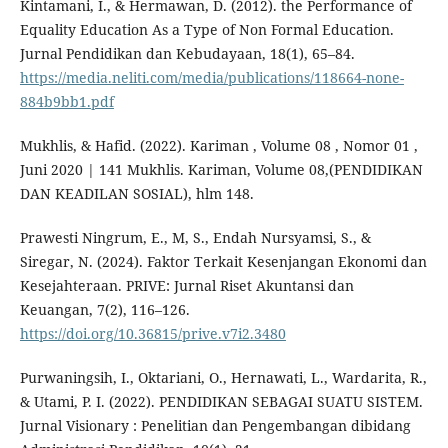
Kintamani, I., & Hermawan, D. (2012). the Performance of
Equality Education As a Type of Non Formal Education.
Jurnal Pendidikan dan Kebudayaan, 18(1), 65–84.
https://media.neliti.com/media/publications/118664-none-
884b9bb1.pdf
Mukhlis, & Hafid. (2022). Kariman , Volume 08 , Nomor 01 ,
Juni 2020 | 141 Mukhlis. Kariman, Volume 08,(PENDIDIKAN
DAN KEADILAN SOSIAL), hlm 148.
Prawesti Ningrum, E., M, S., Endah Nursyamsi, S., &
Siregar, N. (2024). Faktor Terkait Kesenjangan Ekonomi dan
Kesejahteraan. PRIVE: Jurnal Riset Akuntansi dan
Keuangan, 7(2), 116–126.
https://doi.org/10.36815/prive.v7i2.3480
Purwaningsih, I., Oktariani, O., Hernawati, L., Wardarita, R.,
& Utami, P. I. (2022). PENDIDIKAN SEBAGAI SUATU SISTEM.
Jurnal Visionary : Penelitian dan Pengembangan dibidang