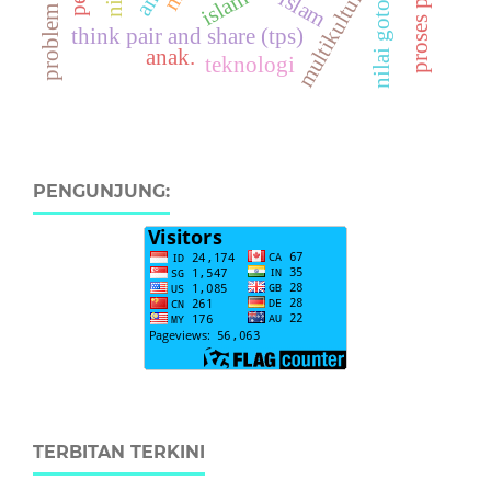
multikultural
islam
think pair and share (tps)
anak.
teknologi
PENGUNJUNG:
TERBITAN TERKINI