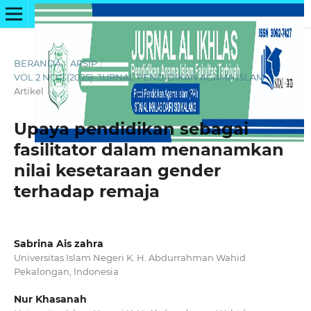
BERANDA
/
ARSIP
/
VOL 2 NO 2 (2025): JURNAL PENDIDIKAN AGAMA ISLAM
/
Artikel
Upaya pendidikan sebagai
fasilitator dalam menanamkan
nilai kesetaraan gender
terhadap remaja
Sabrina Ais zahra
Universitas Islam Negeri K. H. Abdurrahman Wahid
Pekalongan, Indonesia
Nur Khasanah