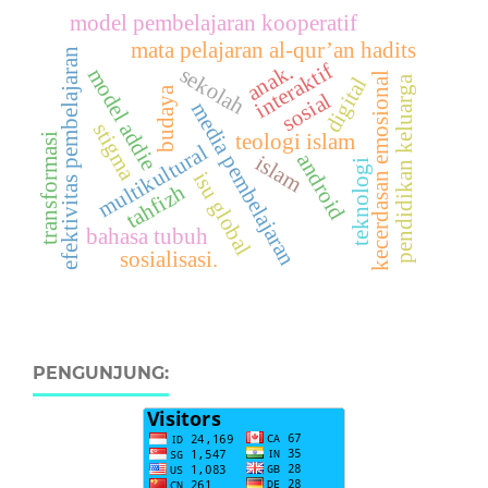
model pembelajaran kooperatif
mata pelajaran al-qur’an hadits
efektivitas pembelajaran
interaktif
anak.
sekolah
model addie
kecerdasan emosional
digital
pendidikan keluarga
budaya
sosial
media pembelajaran
stigma
teologi islam
transformasi
multikultural
android
islam
teknologi
isu global
tahfizh
bahasa tubuh
sosialisasi.
PENGUNJUNG: