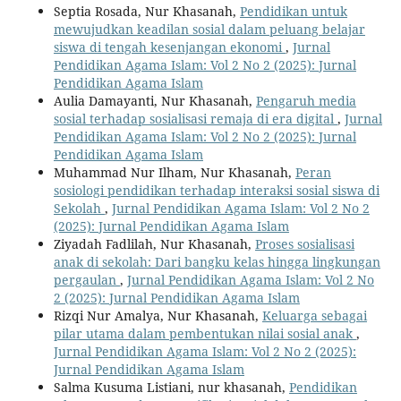
Septia Rosada, Nur Khasanah,
Pendidikan untuk
mewujudkan keadilan sosial dalam peluang belajar
siswa di tengah kesenjangan ekonomi
,
Jurnal
Pendidikan Agama Islam: Vol 2 No 2 (2025): Jurnal
Pendidikan Agama Islam
Aulia Damayanti, Nur Khasanah,
Pengaruh media
sosial terhadap sosialisasi remaja di era digital
,
Jurnal
Pendidikan Agama Islam: Vol 2 No 2 (2025): Jurnal
Pendidikan Agama Islam
Muhammad Nur Ilham, Nur Khasanah,
Peran
sosiologi pendidikan terhadap interaksi sosial siswa di
Sekolah
,
Jurnal Pendidikan Agama Islam: Vol 2 No 2
(2025): Jurnal Pendidikan Agama Islam
Ziyadah Fadlilah, Nur Khasanah,
Proses sosialisasi
anak di sekolah: Dari bangku kelas hingga lingkungan
pergaulan
,
Jurnal Pendidikan Agama Islam: Vol 2 No
2 (2025): Jurnal Pendidikan Agama Islam
Rizqi Nur Amalya, Nur Khasanah,
Keluarga sebagai
pilar utama dalam pembentukan nilai sosial anak
,
Jurnal Pendidikan Agama Islam: Vol 2 No 2 (2025):
Jurnal Pendidikan Agama Islam
Salma Kusuma Listiani, nur khasanah,
Pendidikan