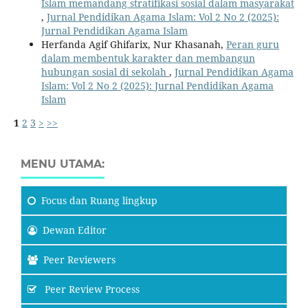
Islam memandang stratifikasi sosial dalam masyarakat
,
Jurnal Pendidikan Agama Islam: Vol 2 No 2 (2025):
Jurnal Pendidikan Agama Islam
Herfanda Agif Ghifarix, Nur Khasanah,
Peran guru
dalam membentuk karakter dan membangun
hubungan sosial di sekolah
,
Jurnal Pendidikan Agama
Islam: Vol 2 No 2 (2025): Jurnal Pendidikan Agama
Islam
1
2
3
>
>>
MENU UTAMA:
Focus
dan Ruang lingkup
Dewan Editor
Peer Reviewers
Peer Review Process