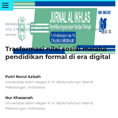
BERANDA
/
ARSIP
/
VOL 2 NO 2 (2025): JURNAL PENDIDIKAN AGAMA ISLAM
/
Artikel
Trasformasi nilai sosial melalui
pendidikan formal di era digital
Putri Nurul Azizah
Universitas Islam Negeri K. H. Abdurrahman Wahid
Pekalongan, Indonesia
Nur Khasanah
Universitas Islam Negeri K. H. Abdurrahman Wahid
Pekalongan, Indonesia