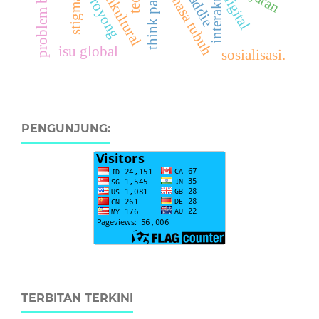
multikultural
bahasa tubuh
interaktif
digital
stigma
isu global
sosialisasi.
PENGUNJUNG:
TERBITAN TERKINI