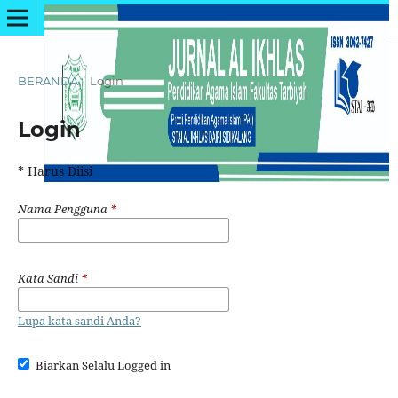
BERANDA
/
Login
Login
* Harus Diisi
Nama Pengguna
*
Kata Sandi
*
Lupa kata sandi Anda?
Biarkan Selalu Logged in