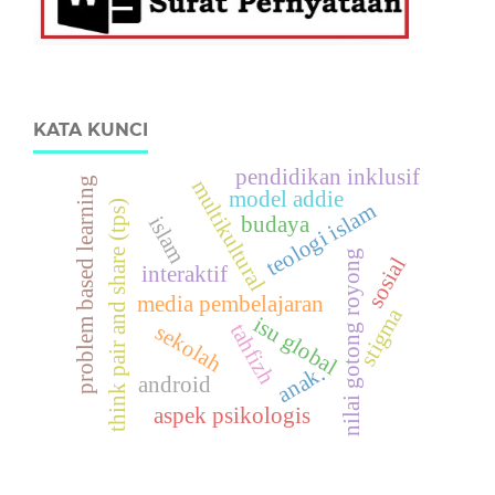
KATA KUNCI
pendidikan inklusif
problem based learning
multikultural
model addie
think pair and share (tps)
teologi islam
islam
budaya
nilai gotong royong
sosial
interaktif
media pembelajaran
stigma
isu global
tahfizh
sekolah
anak.
android
aspek psikologis