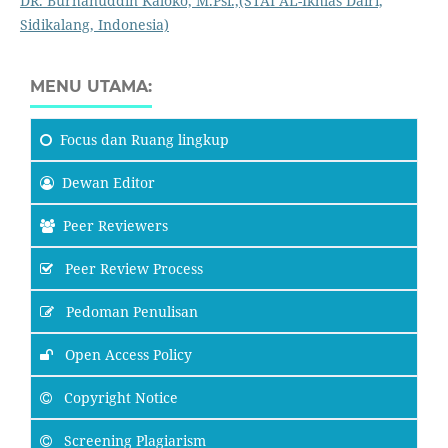
DR. Burhanuddin Kaloko, M.Psi.,
(STAI AL-Ikhlas Dairi,
Sidikalang, Indonesia)
MENU UTAMA:
Focus
dan Ruang lingkup
Dewan Editor
Peer Reviewers
Peer Review Process
Pedoman Penulisan
Open Access Policy
Copyright Notice
Screening Plagiarism