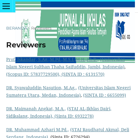
BERANDA
/
Reviewers
Reviewers
Prof. Iskandar, S.Ag.,M.Pd.,M.S.I.,M.H.,Ph.D.,
(Universitas
Islam Negeri Sulthan Thaha Saifuddin, Jambi, Indonesia)
,
(Scopus ID: 57837729500)
,
(SINTA ID : 6131570)
DR. Syawaluddin Nasution, M.Ag.,
(Universitas Islam Negeri
Sumatera Utara, Medan, Indonesia)
,
(SINTA ID : 6655099)
DR. Maimanah Angkat, M.A.,
(STAI AL-Ikhlas Dairi,
Sidikalang, Indonesia)
,
(Sinta ID: 6932278
)
DR. Muhammad Azhari M.Pd.,
(STAI Raudhatul Akmal, Deli
Serdang, Indonesia),
(Sinta ID: 6726294)