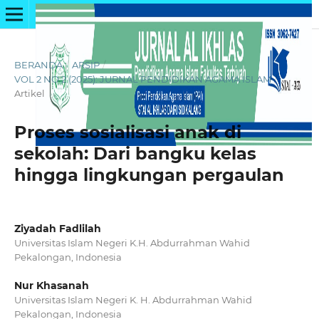
BERANDA
/
ARSIP
/
VOL 2 NO 2 (2025): JURNAL PENDIDIKAN AGAMA ISLAM
/
Artikel
Proses sosialisasi anak di
sekolah: Dari bangku kelas
hingga lingkungan pergaulan
Ziyadah Fadlilah
Universitas Islam Negeri K.H. Abdurrahman Wahid
Pekalongan, Indonesia
Nur Khasanah
Universitas Islam Negeri K. H. Abdurrahman Wahid
Pekalongan, Indonesia