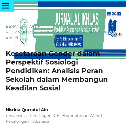
BERANDA
/
ARSIP
/
VOL 2 NO 2 (2025): JURNAL PENDIDIKAN AGAMA ISLAM
/
Artikel
Kesetaraan Gender dalam
Perspektif Sosiologi
Pendidikan: Analisis Peran
Sekolah dalam Membangun
Keadilan Sosial
Nisrina Qurrotul Ain
Universitas Islam Negeri K. H. Abdurrahman Wahid
Pekalongan, Indonesia