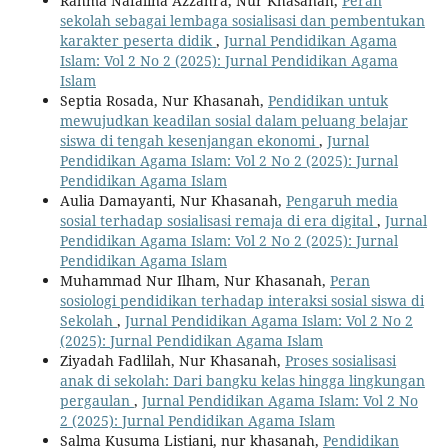
Rahma Nafalina Azzahra, Nur Khasanah,
Peran
sekolah sebagai lembaga sosialisasi dan pembentukan
karakter peserta didik
,
Jurnal Pendidikan Agama
Islam: Vol 2 No 2 (2025): Jurnal Pendidikan Agama
Islam
Septia Rosada, Nur Khasanah,
Pendidikan untuk
mewujudkan keadilan sosial dalam peluang belajar
siswa di tengah kesenjangan ekonomi
,
Jurnal
Pendidikan Agama Islam: Vol 2 No 2 (2025): Jurnal
Pendidikan Agama Islam
Aulia Damayanti, Nur Khasanah,
Pengaruh media
sosial terhadap sosialisasi remaja di era digital
,
Jurnal
Pendidikan Agama Islam: Vol 2 No 2 (2025): Jurnal
Pendidikan Agama Islam
Muhammad Nur Ilham, Nur Khasanah,
Peran
sosiologi pendidikan terhadap interaksi sosial siswa di
Sekolah
,
Jurnal Pendidikan Agama Islam: Vol 2 No 2
(2025): Jurnal Pendidikan Agama Islam
Ziyadah Fadlilah, Nur Khasanah,
Proses sosialisasi
anak di sekolah: Dari bangku kelas hingga lingkungan
pergaulan
,
Jurnal Pendidikan Agama Islam: Vol 2 No
2 (2025): Jurnal Pendidikan Agama Islam
Salma Kusuma Listiani, nur khasanah,
Pendidikan