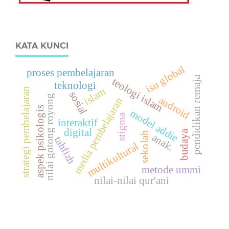
KATA KUNCI
isu global
proses pembelajaran
pendidikan remaja
teologi islam
teknologi
islam
strategi pembelajaran
sosial
nilai gotong royong
android
media pembelajaran
aspek psikologis
model addie
stigma
interaktif
digital
budaya
sekolah
anak.
tahfizh
multikultural
metode ummi
nilai-nilai qur'ani