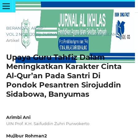
BERANDA
/
ARSIP
/
VOL 2 NO 1 (2025): JURNAL PENDIDIKAN AGAMA ISLAM
/
Artikel
Upaya Guru Tahfiz Dalam
Meningkatkan Karakter Cinta
Al-Qur’an Pada Santri Di
Pondok Pesantren Sirojuddin
Sidabowa, Banyumas
Arimbi Ani
UIN Prof. K.H. Saifuddin Zuhri Purwokerto
Mujibur Rohman2