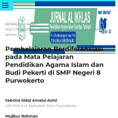
BERANDA
/
ARSIP
/
VOL 2 NO 1 (2025): JURNAL PENDIDIKAN AGAMA ISLAM
/
Artikel
Pembelajaran Berdiferensiasi
pada Mata Pelajaran
Pendidikan Agama Islam dan
Budi Pekerti di SMP Negeri 8
Purwokerto
Sabrina Sidqi Amalul Azmi
UIN Prof. K.H. Saifuddin Zuhri Purwokerto
Mujibur Rohman