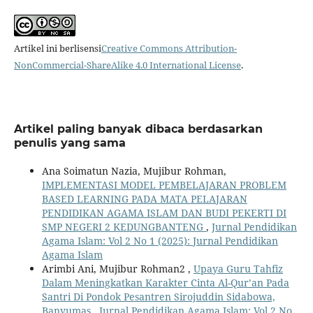
Artikel ini berlisensi
Creative Commons Attribution-
NonCommercial-ShareAlike 4.0 International License
.
Artikel paling banyak dibaca berdasarkan
penulis yang sama
Ana Soimatun Nazia, Mujibur Rohman,
IMPLEMENTASI MODEL PEMBELAJARAN PROBLEM
BASED LEARNING PADA MATA PELAJARAN
PENDIDIKAN AGAMA ISLAM DAN BUDI PEKERTI DI
SMP NEGERI 2 KEDUNGBANTENG
,
Jurnal Pendidikan
Agama Islam: Vol 2 No 1 (2025): Jurnal Pendidikan
Agama Islam
Arimbi Ani, Mujibur Rohman2 ,
Upaya Guru Tahfiz
Dalam Meningkatkan Karakter Cinta Al-Qur’an Pada
Santri Di Pondok Pesantren Sirojuddin Sidabowa,
Banyumas
,
Jurnal Pendidikan Agama Islam: Vol 2 No