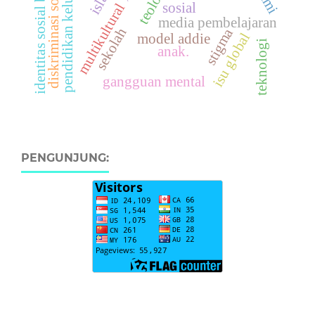
identitas sosial budaya
pendidikan keluarga
diskriminasi sosial
sosial
multikultural
media pembelajaran
sekolah
stigma
isu global
model addie
teknologi
anak.
gangguan mental
PENGUNJUNG: