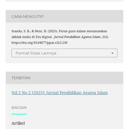
CARA MENGUTIP
Ivanda, S. B., & Neni, N. (2025). Peran guru dalam menanamkan
akhlak mulia di Era digital .
Jurnal Pendidikan Agama Islam
,
2
(2).
https://doi.org/10.64677/ppai.v2i2.230
Format Sitasi Lainnya
TERBITAN
Vol 2 No 2 (2025): Jurnal Pendidikan Agama Islam
BAGIAN
Artikel