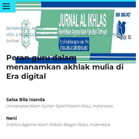
BERANDA
/
ARSIP
/
VOL 2 NO 2 (2025): JURNAL PENDIDIKAN AGAMA ISLAM
/
Artikel
Peran guru dalam
menanamkan akhlak mulia di
Era digital
Salsa Bila Ivanda
Universitas Islam Sultan Syarif Kasim Riau, Indonesia
Neni
Institut Agama Islam Rokan Bagan Batu, Indonesia