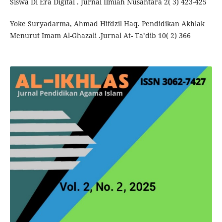
Siswa Di Era Digital . Jurnal Ilmiah Nusantara 2( 3) 423-425
Yoke Suryadarma, Ahmad Hifdzil Haq. Pendidikan Akhlak
Menurut Imam Al-Ghazali .Jurnal At- Ta’dib 10( 2) 366