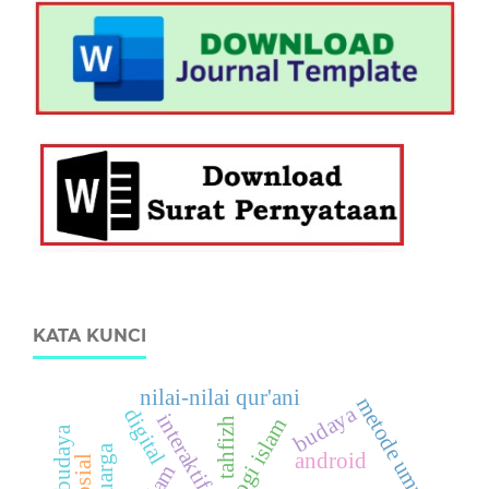
KATA KUNCI
nilai-nilai qur'ani
metode ummi
budaya
digital
interaktif
teologi islam
tahfizh
android
islam