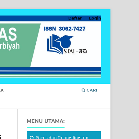
Daftar
Login
AK
CARI
MENU UTAMA:
i
Focus
dan Ruang lingkup