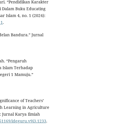
uri. “Pendidikan Karakter
ami Dalam Buku Educating
ar Islam 4, no. 1 (2024):
11
.
elan Bandura.” Jurnal
dah. “Pengaruh
a Islam Terhadap
Negeri 1 Mamuju.”
gnificance of Teachers’
h Learning in Agriculture
: Jurnal Karya Ilmiah
0.51169/ideguru.v9i3.1233
.