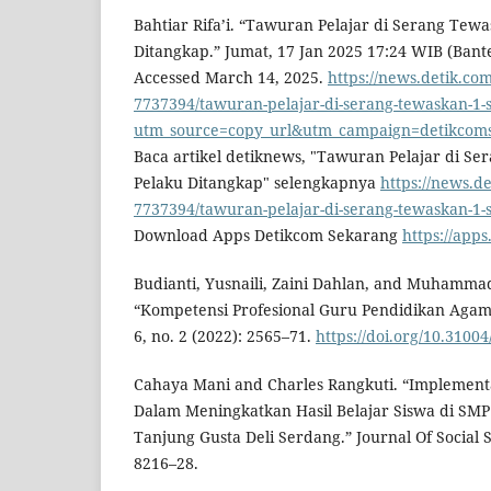
Bahtiar Rifa’i. “Tawuran Pelajar di Serang Tewa
Ditangkap.” Jumat, 17 Jan 2025 17:24 WIB (Bant
Accessed March 14, 2025.
https://news.detik.com
7737394/tawuran-pelajar-di-serang-tewaskan-1-
utm_source=copy_url&utm_campaign=detikco
Baca artikel detiknews, "Tawuran Pelajar di Se
Pelaku Ditangkap" selengkapnya
https://news.de
7737394/tawuran-pelajar-di-serang-tewaskan-1-
Download Apps Detikcom Sekarang
https://apps
Budianti, Yusnaili, Zaini Dahlan, and Muhammad
“Kompetensi Profesional Guru Pendidikan Agama
6, no. 2 (2022): 2565–71.
https://doi.org/10.3100
Cahaya Mani and Charles Rangkuti. “Implement
Dalam Meningkatkan Hasil Belajar Siswa di S
Tanjung Gusta Deli Serdang.” Journal Of Social 
8216–28.