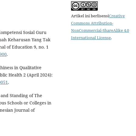
Artikel ini berlisensi
Creative
Commons Attribution-
NonCommercial-ShareAlike 4.0
Kompetensi Sosial Guru
International License
.
uah Keharusan Yang Tak
al of Education 9, no. 1
6900
.
hiness in Qualitative
lic Health 2 (April 2024):
0051
.
 and Standing of The
ous Schools or Colleges in
nesian Journal of