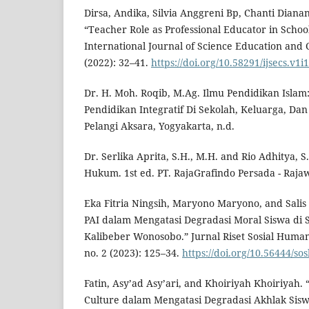
Dirsa, Andika, Silvia Anggreni Bp, Chanti Diana
“Teacher Role as Professional Educator in Scho
International Journal of Science Education and C
(2022): 32–41.
https://doi.org/10.58291/ijsecs.v1i
Dr. H. Moh. Roqib, M.Ag. Ilmu Pendidikan Isl
Pendidikan Integratif Di Sekolah, Keluarga, Dan
Pelangi Aksara, Yogyakarta, n.d.
Dr. Serlika Aprita, S.H., M.H. and Rio Adhitya, S.T
Hukum. 1st ed. PT. RajaGrafindo Persada - Rajaw
Eka Fitria Ningsih, Maryono Maryono, and Salis
PAI dalam Mengatasi Degradasi Moral Siswa di
Kalibeber Wonosobo.” Jurnal Riset Sosial Huma
no. 2 (2023): 125–34.
https://doi.org/10.56444/s
Fatin, Asy’ad Asy’ari, and Khoiriyah Khoiriyah.
Culture dalam Mengatasi Degradasi Akhlak Sisw