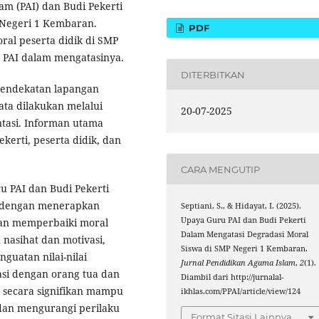
am (PAI) dan Budi Pekerti
 Negeri 1 Kembaran.
PDF
oral peserta didik di SMP
PAI dalam mengatasinya.
DITERBITKAN
 pendekatan lapangan
ata dilakukan melalui
20-07-2025
tasi. Informan utama
ekerti, peserta didik, dan
CARA MENGUTIP
u PAI dan Budi Pekerti
h dengan menerapkan
Septiani, S., & Hidayat, I. (2025).
Upaya Guru PAI dan Budi Pekerti
dan memperbaiki moral
Dalam Mengatasi Degradasi Moral
 nasihat dan motivasi,
Siswa di SMP Negeri 1 Kembaran.
guatan nilai-nilai
Jurnal Pendidikan Agama Islam
,
2
(1).
si dengan orang tua dan
Diambil dari http://jurnalal-
 secara signifikan mampu
ikhlas.com/PPAI/article/view/124
dan mengurangi perilaku
Format Sitasi Lainnya