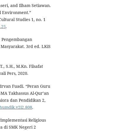
nseri, and Ilham Setiawan.
ol Environment.”
ultural Studies 1, no. 1
1.25
.
am: Pengembangan
 Masyarakat. 3rd ed. LKiS
., S.H., M.Kn. Filsafat
ali Pers, 2020.
 Irvan Fuadi. “Peran Guru
 SMA Takhassus Al-Qur’an
niora dan Pendidikan 2,
oshumdik.v2i2.808
.
 “Implementasi Religious
a di SMK Negeri 2