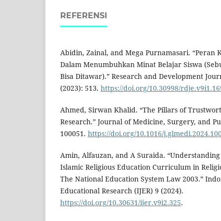
REFERENSI
Abidin, Zainal, and Mega Purnamasari. “Peran 
Dalam Menumbuhkan Minat Belajar Siswa (Seb
Bisa Ditawar).” Research and Development Journ
(2023): 513.
https://doi.org/10.30998/rdje.v9i1.1
Ahmed, Sirwan Khalid. “The Pillars of Trustwort
Research.” Journal of Medicine, Surgery, and Pub
100051.
https://doi.org/10.1016/j.glmedi.2024.10
Amin, Alfauzan, and A Suraida. “Understanding
Islamic Religious Education Curriculum in Religi
The National Education System Law 2003.” Indo
Educational Research (IJER) 9 (2024).
https://doi.org/10.30631/ijer.v9i2.325
.