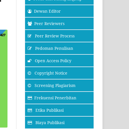
Dewan Editor
Peer Reviewers
Peer Review Process
Pedoman Penulisan
Open Access Policy
Copyright Notice
Screening Plagiarism
Frekuensi Penerbitan
Etika Publikasi
Biaya Publikasi