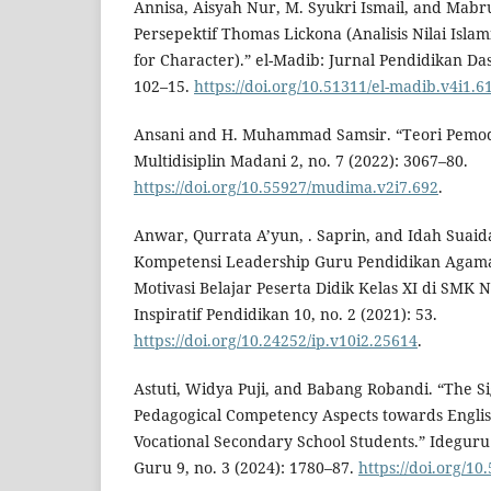
Annisa, Aisyah Nur, M. Syukri Ismail, and Mabr
Persepektif Thomas Lickona (Analisis Nilai Isl
for Character).” el-Madib: Jurnal Pendidikan Das
102–15.
https://doi.org/10.51311/el-madib.v4i1.6
Ansani and H. Muhammad Samsir. “Teori Pemod
Multidisiplin Madani 2, no. 7 (2022): 3067–80.
https://doi.org/10.55927/mudima.v2i7.692
.
Anwar, Qurrata A’yun, . Saprin, and Idah Suai
Kompetensi Leadership Guru Pendidikan Agam
Motivasi Belajar Peserta Didik Kelas XI di SMK 
Inspiratif Pendidikan 10, no. 2 (2021): 53.
https://doi.org/10.24252/ip.v10i2.25614
.
Astuti, Widya Puji, and Babang Robandi. “The Si
Pedagogical Competency Aspects towards Englis
Vocational Secondary School Students.” Ideguru
Guru 9, no. 3 (2024): 1780–87.
https://doi.org/1