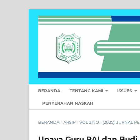
BERANDA
TENTANG KAMI
ISSUES
PENYERAHAN NASKAH
BERANDA
/
ARSIP
/
VOL 2 NO 1 (2025): JURNAL
Upaya Guru PAI dan Budi