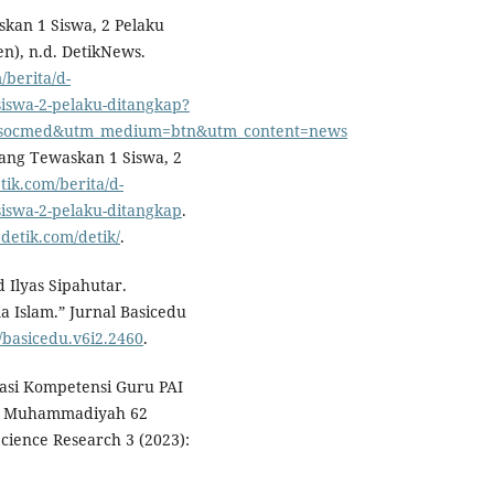
skan 1 Siswa, 2 Pelaku
en), n.d. DetikNews.
/berita/d-
siswa-2-pelaku-ditangkap?
msocmed&utm_medium=btn&utm_content=news
rang Tewaskan 1 Siswa, 2
tik.com/berita/d-
siswa-2-pelaku-ditangkap
.
.detik.com/detik/
.
 Ilyas Sipahutar.
 Islam.” Jurnal Basicedu
4/basicedu.v6i2.2460
.
asi Kompetensi Guru PAI
MP Muhammadiyah 62
Science Research 3 (2023):