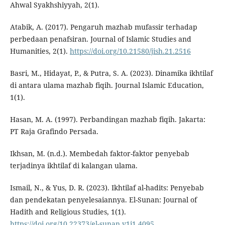
Ahwal Syakhshiyyah, 2(1).
Atabik, A. (2017). Pengaruh mazhab mufassir terhadap
perbedaan penafsiran. Journal of Islamic Studies and
Humanities, 2(1).
https://doi.org/10.21580/jish.21.2516
Basri, M., Hidayat, P., & Putra, S. A. (2023). Dinamika ikhtilaf
di antara ulama mazhab fiqih. Journal Islamic Education,
1(1).
Hasan, M. A. (1997). Perbandingan mazhab fiqih. Jakarta:
PT Raja Grafindo Persada.
Ikhsan, M. (n.d.). Membedah faktor-faktor penyebab
terjadinya ikhtilaf di kalangan ulama.
Ismail, N., & Yus, D. R. (2023). Ikhtilaf al-hadits: Penyebab
dan pendekatan penyelesaiannya. El-Sunan: Journal of
Hadith and Religious Studies, 1(1).
https://doi.org/10.22373/el-sunan.v1i1.4095