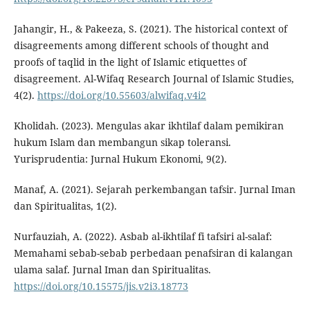
Jahangir, H., & Pakeeza, S. (2021). The historical context of
disagreements among different schools of thought and
proofs of taqlid in the light of Islamic etiquettes of
disagreement. Al-Wifaq Research Journal of Islamic Studies,
4(2).
https://doi.org/10.55603/alwifaq.v4i2
Kholidah. (2023). Mengulas akar ikhtilaf dalam pemikiran
hukum Islam dan membangun sikap toleransi.
Yurisprudentia: Jurnal Hukum Ekonomi, 9(2).
Manaf, A. (2021). Sejarah perkembangan tafsir. Jurnal Iman
dan Spiritualitas, 1(2).
Nurfauziah, A. (2022). Asbab al-ikhtilaf fi tafsiri al-salaf:
Memahami sebab-sebab perbedaan penafsiran di kalangan
ulama salaf. Jurnal Iman dan Spiritualitas.
https://doi.org/10.15575/jis.v2i3.18773