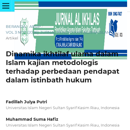
BERANDA
/
ARSIP
/
VOL 3 NO 1 (2026): JURNAL PENDIDIKAN AGAMA ISLAM
/
Artikel
Dinamika ikhtilaf ulama dalam
Islam kajian metodologis
terhadap perbedaan pendapat
dalam istinbath hukum
Fadillah Julya Putri
Universitas Islam Negeri Sultan Syarif Kasim Riau, Indonesia
Muhammad Suma Hafiz
Universitas Islam Negeri Sultan Syarif Kasim Riau, Indonesia