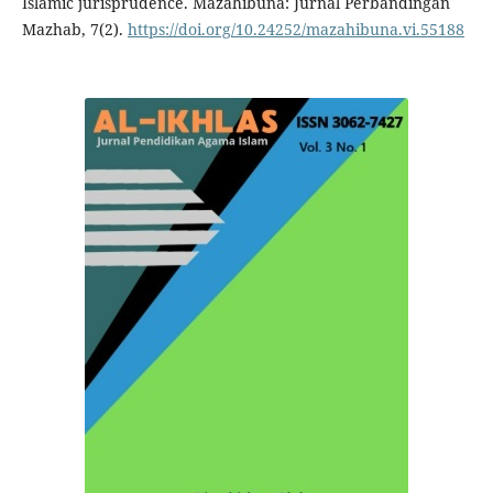
Islamic jurisprudence. Mazahibuna: Jurnal Perbandingan
Mazhab, 7(2).
https://doi.org/10.24252/mazahibuna.vi.55188