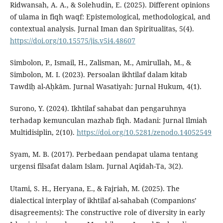
Ridwansah, A. A., & Solehudin, E. (2025). Different opinions
of ulama in fiqh waqf: Epistemological, methodological, and
contextual analysis. Jurnal Iman dan Spiritualitas, 5(4).
https://doi.org/10.15575/jis.v5i4.48607
Simbolon, P., Ismail, H., Zalisman, M., Amirullah, M., &
Simbolon, M. I. (2023). Persoalan ikhtilaf dalam kitab
Tawdīḥ al-Aḥkām. Jurnal Wasatiyah: Jurnal Hukum, 4(1).
Surono, Y. (2024). Ikhtilaf sahabat dan pengaruhnya
terhadap kemunculan mazhab fiqh. Madani: Jurnal Ilmiah
Multidisiplin, 2(10).
https://doi.org/10.5281/zenodo.14052549
Syam, M. B. (2017). Perbedaan pendapat ulama tentang
urgensi filsafat dalam Islam. Jurnal Aqidah-Ta, 3(2).
Utami, S. H., Heryana, E., & Fajriah, M. (2025). The
dialectical interplay of ikhtilaf al-sahabah (Companions’
disagreements): The constructive role of diversity in early