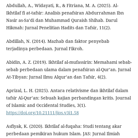
Abdullah, A., Widayati, R., & Fitriana, M. A. (2025). Al-
Ikhtilaf fi at-tafsir: Analisis penafsiran Abdurrahman Ibn
Nasir as-Sa’di dan Muhammad Quraish Shihab. Darul
Hikmah: Jurnal Penelitian Hadits dan Tafsir, 11(2).
Abdillah, N. (2014). Mazhab dan faktor penyebab
terjadinya perbedaan. Jurnal Fikroh.
Abidin, A. Z. (2019). Ikhtilaf al-mufassirin: Memahami sebab-
sebab perbedaan ulama dalam penafsiran al-Qur’an. Jurnal
At-Tibyan: Jurnal Ilmu Alqur’an dan Tafsir, 4(2).
Aprizal, L. H. (2025). Antara relativisme dan ikhtilaf dalam
tafsir Al-Qur’an: Sebuah kajian perbandingan kritis. Journal
of Islamic and Occidental Studies, 3(1).
https://doi.org/10.21111/jios.v3i1.58
Asfiyak, K. (2020). Ikhtilaf al-fuqaha: Studi tentang akar
perbedaan pemikiran hukum Islam. JAS: Jurnal Ilmiah