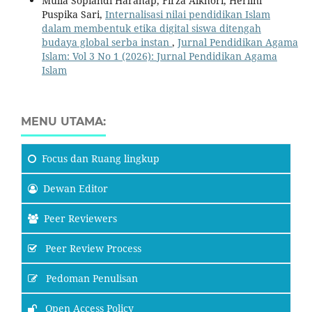
Mulia Sopiandi Harahap, Firza Alkhori, Herlini
Puspika Sari,
Internalisasi nilai pendidikan Islam
dalam membentuk etika digital siswa ditengah
budaya global serba instan
,
Jurnal Pendidikan Agama
Islam: Vol 3 No 1 (2026): Jurnal Pendidikan Agama
Islam
MENU UTAMA:
Focus
dan Ruang lingkup
Dewan Editor
Peer Reviewers
Peer Review Process
Pedoman Penulisan
Open Access Policy