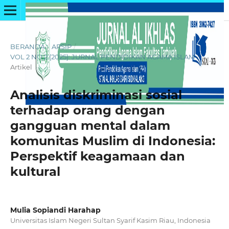
BERANDA
/
ARSIP
/
VOL 2 NO 2 (2025): JURNAL PENDIDIKAN AGAMA ISLAM
/
Artikel
Analisis diskriminasi sosial
terhadap orang dengan
gangguan mental dalam
komunitas Muslim di Indonesia:
Perspektif keagamaan dan
kultural
Mulia Sopiandi Harahap
Universitas Islam Negeri Sultan Syarif Kasim Riau, Indonesia