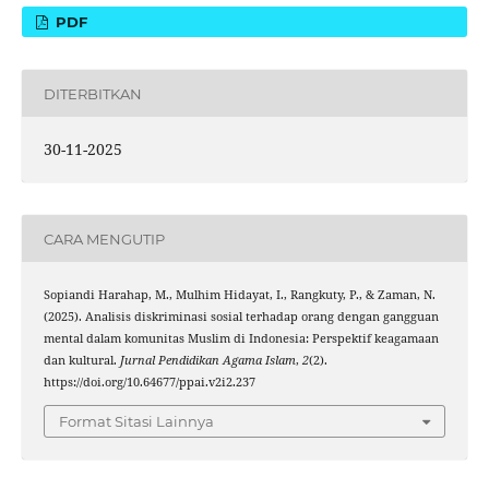
PDF
DITERBITKAN
30-11-2025
CARA MENGUTIP
Sopiandi Harahap, M., Mulhim Hidayat, I., Rangkuty, P., & Zaman, N.
(2025). Analisis diskriminasi sosial terhadap orang dengan gangguan
mental dalam komunitas Muslim di Indonesia: Perspektif keagamaan
dan kultural.
Jurnal Pendidikan Agama Islam
,
2
(2).
https://doi.org/10.64677/ppai.v2i2.237
Format Sitasi Lainnya