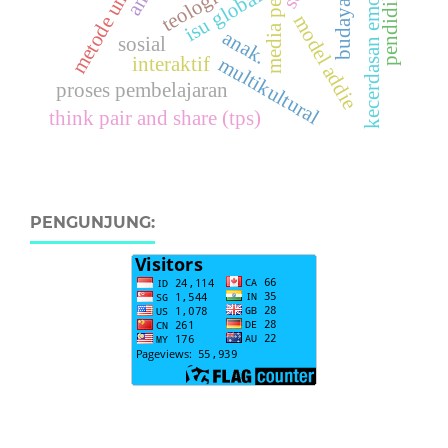
kecerdasan emosional
metode ummi
isu global
budaya
model addie
anak.
sosial
interaktif
multikultural
proses pembelajaran
think pair and share (tps)
PENGUNJUNG: