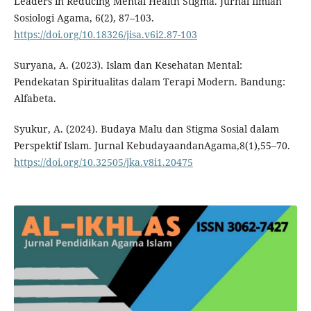
Leaders in Reducing Mental Health Stigma. Jurnal Ilmiah
Sosiologi Agama, 6(2), 87–103.
https://doi.org/10.18326/jisa.v6i2.87-103
Suryana, A. (2023). Islam dan Kesehatan Mental:
Pendekatan Spiritualitas dalam Terapi Modern. Bandung:
Alfabeta.
Syukur, A. (2024). Budaya Malu dan Stigma Sosial dalam
Perspektif Islam. Jurnal KebudayaandanAgama,8(1),55–70.
https://doi.org/10.32505/jka.v8i1.20475