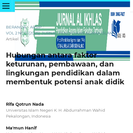
BERANDA
/
ARSIP
/
VOL 2 NO 2 (2025): JURNAL PENDIDIKAN AGAMA ISLAM
/
Artikel
Hubungan antara faktor
keturunan, pembawaan, dan
lingkungan pendidikan dalam
membentuk potensi anak didik
Rifa Qotrun Nada
Universitas Islam Negeri K. H. Abdurrahman Wahid
Pekalongan, Indonesia
Ma'mun Hanif