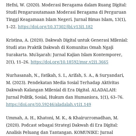
Hefni, W. (2020). Moderasi Beragama dalam Ruang Digital:
Studi Pengarusutamaan Moderasi Beragama di Perguruan
Tinggi Keagamaan Islam Negeri. Jurnal Bimas Islam, 13(1),
1–22.
https://doi.org/10.37302/jbi.v13i1.182
Kristina, A. (2020). Dakwah Digital untuk Generasi Milenial:
Studi atas Praktik Dakwah di Komunitas Omah Ngaji
Surakarta. Muʿâşarah: Jurnal Kajian Islam Kontemporer,
2(1), 11–26.
https://doi.org/10.18592/msr.v2i1.3665
Nurhasanah, N., Fatikah, S. I., Arifah, S. A., & Suryandari,
M. (2023). Pendekatan Media Sosial Terhadap Aktivitas
Dakwah Kalangan Milenial di Era Digital. ALADALAH:
Jurnal Politik, Sosial, Hukum dan Humaniora, 1(1), 63–76.
https://doi.org/10.59246/aladalah.v1i1.149
Ummah, A. H., Khatoni, M. K., & Khairurromadhan, M.
(2020). Podcast sebagai Strategi Dakwah di Era Digital:
Analisis Peluang dan Tantangan. KOMUNIKE: Jurnal