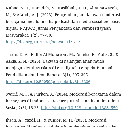
Nuhaa, S. U., Hamidah, N., Nasikhah, A. D., Almunawaroh,
M., & Afandi, A. J. (2023). Pengembangan dakwah moderasi
beragama melalui media podcast dan media sosial berbasis
digital. NAJWA: Jurnal Pengabdian dan Pemberdayaan
Masyarakat, 1(2), 77–90.
https://doi.org/10.30762/najwa.v1i2.217
Triani, D. A., Ridha Al Munawar, M., Amelia, R., Aulia, S., &
Azkia, Z. N. (2025). Dakwah di kalangan anak muda:
menjaga identitas Islam di era digital. Perspektif: Jurnal
Pendidikan dan Ilmu Bahasa, 3(1), 295–305.
https://doi.org/10.59059/perspektif.v3i1.2206
Syarif, M. I., & Purkon, A. (2024). Moderasi beragama dalam
bernegara di Indonesia. Socius: Jurnal Penelitian Ilmu-Ilmu
Sosial, 2(3), 16-23.
https://doi.org/10.5281/zenodo.13884550
Ihsan, A., Yazdi, H., & Yunior, M. H. (2023). Mod­erasi
beragama di Indonesia dalam konteks Islam. Jurnal Kajian