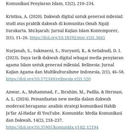
Komunikasi Penyiaran Islam, 12(2), 210–234.
Kristina, A. (2020). Dakwah digital untuk generasi milenial:
studi atas praktik dakwah di komunitas Omah Ngaji
Surakarta. Muʿāṣarah: Jurnal Kajian Islam Kontemporer,
2(1), 11–26.
https://doi.org/10.18592/msr.v2i1.3665
Nurjanah, S., Sukmaeni, S., Nuryanti, R., & Setiabudi, D. I.
(2023). Daya tarik dakwah digital sebagai media penyiaran
agama Islam untuk generasi milenial. Relinesia: Jurnal
Kajian Agama dan Multikulturalisme Indonesia, 2(1), 46–58.
https://doi.org/10.572349/relinesia.v2i1.520
Anwar, A., Muhammad, F., Ibrahim, M., Padlia, & Herman,
A. L. (2024). Pemanfaatan new media dalam dakwah
moderasi beragama: analisis strategi komunikasi Habib
Ja’far Al-Hadar di YouTube. Komunida: Media Komunikasi
dan Dakwah, 14(2), 218–237.
https://doi.org/10.35905/komunida.v14i2.12194