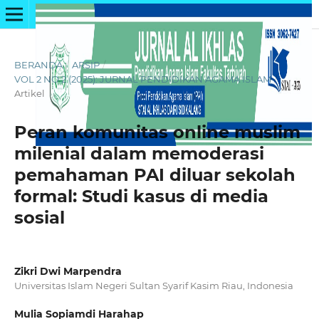
BERANDA
/
ARSIP
/
VOL 2 NO 2 (2025): JURNAL PENDIDIKAN AGAMA ISLAM
/
Artikel
Peran komunitas online muslim
milenial dalam memoderasi
pemahaman PAI diluar sekolah
formal: Studi kasus di media
sosial
Zikri Dwi Marpendra
Universitas Islam Negeri Sultan Syarif Kasim Riau, Indonesia
Mulia Sopiamdi Harahap