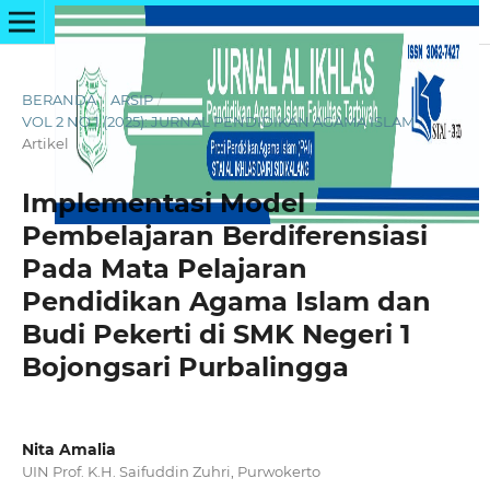
BERANDA
/
ARSIP
/
VOL 2 NO 1 (2025): JURNAL PENDIDIKAN AGAMA ISLAM
/
Artikel
Implementasi Model
Pembelajaran Berdiferensiasi
Pada Mata Pelajaran
Pendidikan Agama Islam dan
Budi Pekerti di SMK Negeri 1
Bojongsari Purbalingga
Nita Amalia
UIN Prof. K.H. Saifuddin Zuhri, Purwokerto