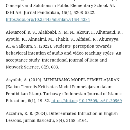
Concepts and Solutions in Public Elementary School. AL-
ISHLAH: Jurnal Pendidikan, 15(4), 5208–5222.
https://doi.org/10.35445/alishlah.v15i4.4384
Al-Maroof, R. S., Alahbabi, N. M. N., Akour, I., Alhumaid, K.,
Ayoubi, K., Alnnaimi, M., Thabit, S., Alfaisal, R., Aburayya,
A., & Salloum, S. (2022). Students’ perception towards
behavioral intention of audio and video teaching styles: An
acceptance study. International Journal of Data and
Network Science, 6(2), 603.
Asyafah, A. (2019). MENIMBANG MODEL PEMBELAJARAN
(Kajian Teoretis-Kritis atas Model Pembelajaran dalam
Pendidikan Islam). Tarbawy : Indonesian Journal of Islamic
Education, 6(1), 19–32.
https://doi.org/10.17509/t.v6i1.20569
Azzahra, K. R. (2024). Differentiated Intruction in English
Lessons. Jurnal Basicedu, 8(4), 3158–3164.