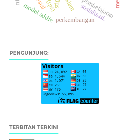
media pembelajaran
model addie
sosialisasi.
perkembangan
PENGUNJUNG:
TERBITAN TERKINI