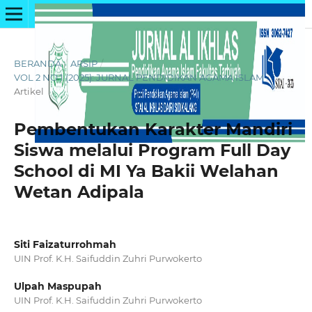
BERANDA
/
ARSIP
/
VOL 2 NO 1 (2025): JURNAL PENDIDIKAN AGAMA ISLAM
/
Artikel
Pembentukan Karakter Mandiri
Siswa melalui Program Full Day
School di MI Ya Bakii Welahan
Wetan Adipala
Siti Faizaturrohmah
UIN Prof. K.H. Saifuddin Zuhri Purwokerto
Ulpah Maspupah
UIN Prof. K.H. Saifuddin Zuhri Purwokerto