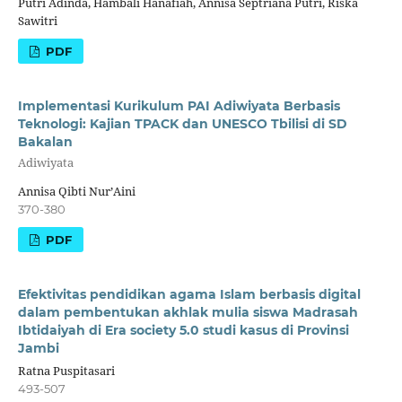
Putri Adinda, Hambali Hanafiah, Annisa Septriana Putri, Riska
Sawitri
PDF
Implementasi Kurikulum PAI Adiwiyata Berbasis
Teknologi: Kajian TPACK dan UNESCO Tbilisi di SD
Bakalan
Adiwiyata
Annisa Qibti Nur’Aini
370-380
PDF
Efektivitas pendidikan agama Islam berbasis digital
dalam pembentukan akhlak mulia siswa Madrasah
Ibtidaiyah di Era society 5.0 studi kasus di Provinsi
Jambi
Ratna Puspitasari
493-507