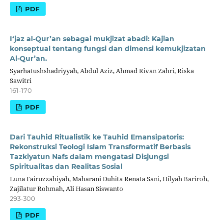
PDF
I‘jaz al-Qur’an sebagai mukjizat abadi: Kajian
konseptual tentang fungsi dan dimensi kemukjizatan
Al-Qur’an.
Syarhatushshadriyyah, Abdul Aziz, Ahmad Rivan Zahri, Riska
Sawitri
161-170
PDF
Dari Tauhid Ritualistik ke Tauhid Emansipatoris:
Rekonstruksi Teologi Islam Transformatif Berbasis
Tazkiyatun Nafs dalam mengatasi Disjungsi
Spiritualitas dan Realitas Sosial
Luna Fairuzzahiyah, Maharani Duhita Renata Sani, Hilyah Bariroh,
Zajilatur Rohmah, Ali Hasan Siswanto
293-300
PDF