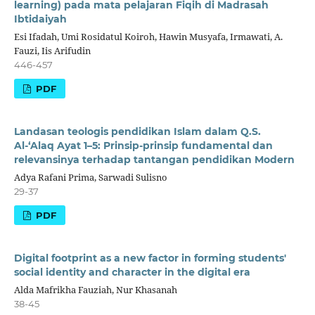
learning) pada mata pelajaran Fiqih di Madrasah
Ibtidaiyah
Esi Ifadah, Umi Rosidatul Koiroh, Hawin Musyafa, Irmawati, A.
Fauzi, Iis Arifudin
446-457
PDF
Landasan teologis pendidikan Islam dalam Q.S.
Al-‘Alaq Ayat 1–5: Prinsip-prinsip fundamental dan
relevansinya terhadap tantangan pendidikan Modern
Adya Rafani Prima, Sarwadi Sulisno
29-37
PDF
Digital footprint as a new factor in forming students'
social identity and character in the digital era
Alda Mafrikha Fauziah, Nur Khasanah
38-45