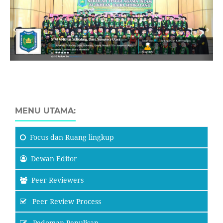
MENU UTAMA:
Focus
dan Ruang lingkup
Dewan Editor
Peer Reviewers
Peer Review Process
Pedoman Penulisan