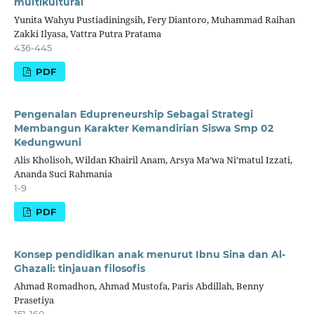
multikultural
Yunita Wahyu Pustiadiningsih, Fery Diantoro, Muhammad Raihan
Zakki Ilyasa, Vattra Putra Pratama
436-445
PDF
Pengenalan Edupreneurship Sebagai Strategi
Membangun Karakter Kemandirian Siswa Smp 02
Kedungwuni
Alis Kholisoh, Wildan Khairil Anam, Arsya Ma’wa Ni’matul Izzati,
Ananda Suci Rahmania
1-9
PDF
Konsep pendidikan anak menurut Ibnu Sina dan Al-
Ghazali: tinjauan filosofis
Ahmad Romadhon, Ahmad Mustofa, Paris Abdillah, Benny
Prasetiya