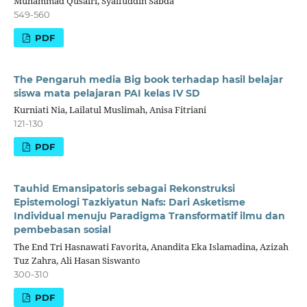
Muhammad Qusairi, Syaifuddin Sabda
549-560
PDF
The Pengaruh media Big book terhadap hasil belajar
siswa mata pelajaran PAI kelas IV SD
Kurniati Nia, Lailatul Muslimah, Anisa Fitriani
121-130
PDF
Tauhid Emansipatoris sebagai Rekonstruksi
Epistemologi Tazkiyatun Nafs: Dari Asketisme
Individual menuju Paradigma Transformatif ilmu dan
pembebasan sosial
The End Tri Hasnawati Favorita, Anandita Eka Islamadina, Azizah
Tuz Zahra, Ali Hasan Siswanto
300-310
PDF