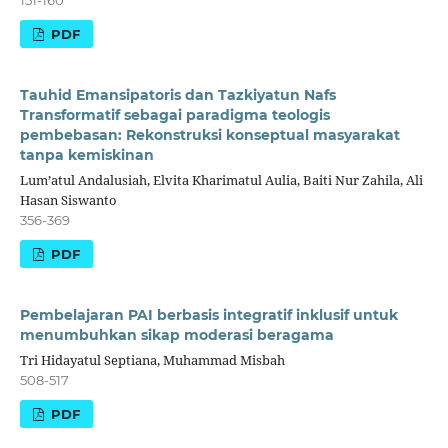
151-160
PDF
Tauhid Emansipatoris dan Tazkiyatun Nafs
Transformatif sebagai paradigma teologis
pembebasan: Rekonstruksi konseptual masyarakat
tanpa kemiskinan
Lum’atul Andalusiah, Elvita Kharimatul Aulia, Baiti Nur Zahila, Ali
Hasan Siswanto
356-369
PDF
Pembelajaran PAI berbasis integratif inklusif untuk
menumbuhkan sikap moderasi beragama
Tri Hidayatul Septiana, Muhammad Misbah
508-517
PDF