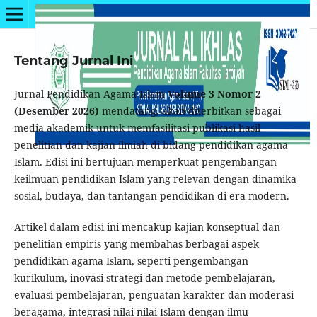
Tentang Jurnal Ini
Jurnal Pendidikan Agama Islam
Volume 3 Nomor 2
(Desember 2026)
mendatang, akan diterbitkan sebagai
media akademik untuk memfasilitasi publikasi hasil
penelitian dan kajian ilmiah di bidang pendidikan agama
Islam. Edisi ini bertujuan memperkuat pengembangan
keilmuan pendidikan Islam yang relevan dengan dinamika
sosial, budaya, dan tantangan pendidikan di era modern.
Artikel dalam edisi ini mencakup kajian konseptual dan
penelitian empiris yang membahas berbagai aspek
pendidikan agama Islam, seperti pengembangan
kurikulum, inovasi strategi dan metode pembelajaran,
evaluasi pembelajaran, penguatan karakter dan moderasi
beragama, integrasi nilai-nilai Islam dengan ilmu