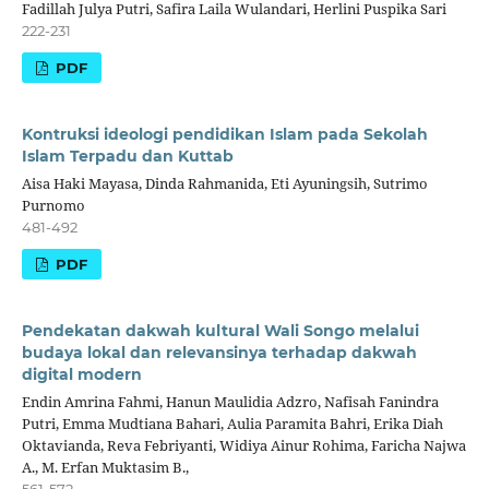
Fadillah Julya Putri, Safira Laila Wulandari, Herlini Puspika Sari
222-231
PDF
Kontruksi ideologi pendidikan Islam pada Sekolah
Islam Terpadu dan Kuttab
Aisa Haki Mayasa, Dinda Rahmanida, Eti Ayuningsih, Sutrimo
Purnomo
481-492
PDF
Pendekatan dakwah kultural Wali Songo melalui
budaya lokal dan relevansinya terhadap dakwah
digital modern
Endin Amrina Fahmi, Hanun Maulidia Adzro, Nafisah Fanindra
Putri, Emma Mudtiana Bahari, Aulia Paramita Bahri, Erika Diah
Oktavianda, Reva Febriyanti, Widiya Ainur Rohima, Faricha Najwa
A., M. Erfan Muktasim B.,
561-572