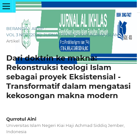
BERANDA
/
ARSIP
/
VOL 3 NO 1 (2026): JURNAL PENDIDIKAN AGAMA ISLAM
/
Artikel
Dari doktrin ke makna:
Rekonstruksi teologi Islam
sebagai proyek Eksistensial -
Transformatif dalam mengatasi
kekosongan makna modern
Qurrotul Aini
Universitas Islam Negeri Kiai Haji Achmad Siddiq Jember,
Indonesia