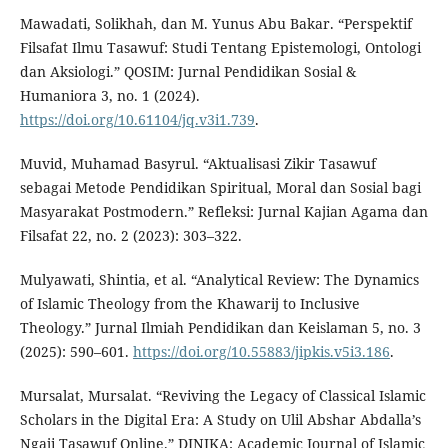
Mawadati, Solikhah, dan M. Yunus Abu Bakar. “Perspektif
Filsafat Ilmu Tasawuf: Studi Tentang Epistemologi, Ontologi
dan Aksiologi.” QOSIM: Jurnal Pendidikan Sosial &
Humaniora 3, no. 1 (2024).
https://doi.org/10.61104/jq.v3i1.739
.
Muvid, Muhamad Basyrul. “Aktualisasi Zikir Tasawuf
sebagai Metode Pendidikan Spiritual, Moral dan Sosial bagi
Masyarakat Postmodern.” Refleksi: Jurnal Kajian Agama dan
Filsafat 22, no. 2 (2023): 303–322.
Mulyawati, Shintia, et al. “Analytical Review: The Dynamics
of Islamic Theology from the Khawarij to Inclusive
Theology.” Jurnal Ilmiah Pendidikan dan Keislaman 5, no. 3
(2025): 590–601.
https://doi.org/10.55883/jipkis.v5i3.186
.
Mursalat, Mursalat. “Reviving the Legacy of Classical Islamic
Scholars in the Digital Era: A Study on Ulil Abshar Abdalla’s
Ngaji Tasawuf Online.” DINIKA: Academic Journal of Islamic