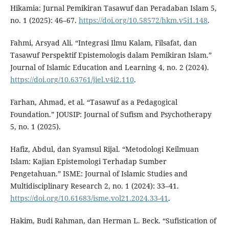
Hikamia: Jurnal Pemikiran Tasawuf dan Peradaban Islam 5,
no. 1 (2025): 46–67.
https://doi.org/10.58572/hkm.v5i1.148
.
Fahmi, Arsyad Ali. “Integrasi Ilmu Kalam, Filsafat, dan
Tasawuf Perspektif Epistemologis dalam Pemikiran Islam.”
Journal of Islamic Education and Learning 4, no. 2 (2024).
https://doi.org/10.63761/jiel.v4i2.110
.
Farhan, Ahmad, et al. “Tasawuf as a Pedagogical
Foundation.” JOUSIP: Journal of Sufism and Psychotherapy
5, no. 1 (2025).
Hafiz, Abdul, dan Syamsul Rijal. “Metodologi Keilmuan
Islam: Kajian Epistemologi Terhadap Sumber
Pengetahuan.” ISME: Journal of Islamic Studies and
Multidisciplinary Research 2, no. 1 (2024): 33–41.
https://doi.org/10.61683/isme.vol21.2024.33-41
.
Hakim, Budi Rahman, dan Herman L. Beck. “Sufistication of