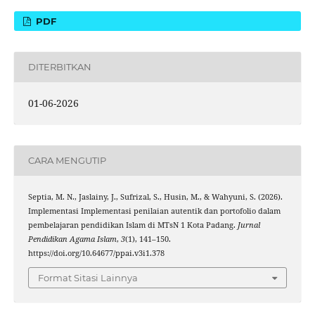
PDF
DITERBITKAN
01-06-2026
CARA MENGUTIP
Septia, M. N., Jaslainy, J., Sufrizal, S., Husin, M., & Wahyuni, S. (2026).
Implementasi Implementasi penilaian autentik dan portofolio dalam
pembelajaran pendidikan Islam di MTsN 1 Kota Padang.
Jurnal
Pendidikan Agama Islam
,
3
(1), 141–150.
https://doi.org/10.64677/ppai.v3i1.378
Format Sitasi Lainnya