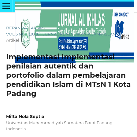
BERANDA
/
ARSIP
/
VOL 3 NO 1 (2026): JURNAL PENDIDIKAN AGAMA ISLAM
/
Artikel
Implementasi Implementasi
penilaian autentik dan
portofolio dalam pembelajaran
pendidikan Islam di MTsN 1 Kota
Padang
Mifta Nola Septia
Universitas Muhammadiyah Sumatera Barat Padang,
Indonesia