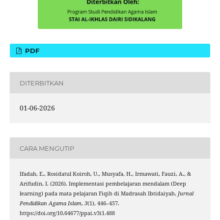
PDF
DITERBITKAN
01-06-2026
CARA MENGUTIP
Ifadah, E., Rosidatul Koiroh, U., Musyafa, H., Irmawati, Fauzi, A., &
Arifudin, I. (2026). Implementasi pembelajaran mendalam (Deep
learning) pada mata pelajaran Fiqih di Madrasah Ibtidaiyah.
Jurnal
Pendidikan Agama Islam
,
3
(1), 446–457.
https://doi.org/10.64677/ppai.v3i1.488