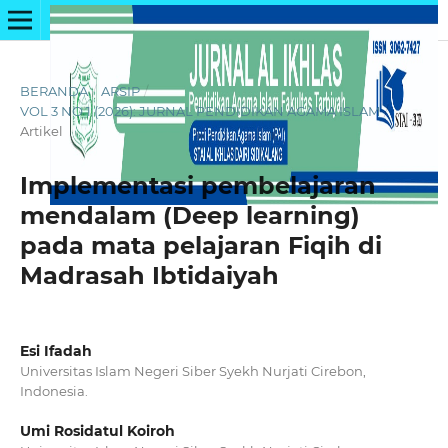
BERANDA
/
ARSIP
/
VOL 3 NO 1 (2026): JURNAL PENDIDIKAN AGAMA ISLAM
/
Artikel
Implementasi pembelajaran
mendalam (Deep learning)
pada mata pelajaran Fiqih di
Madrasah Ibtidaiyah
Esi Ifadah
Universitas Islam Negeri Siber Syekh Nurjati Cirebon,
Indonesia.
Umi Rosidatul Koiroh