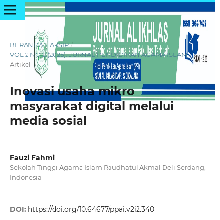
BERANDA
/
ARSIP
/
VOL 2 NO 2 (2025): JURNAL PENDIDIKAN AGAMA ISLAM
/
Artikel
Inovasi usaha mikro
masyarakat digital melalui
media sosial
Fauzi Fahmi
Sekolah Tinggi Agama Islam Raudhatul Akmal Deli Serdang,
Indonesia
DOI:
https://doi.org/10.64677/ppai.v2i2.340