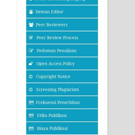
Dewan Editor
Peer Reviewers
Peer Review Process
Pedoman Penulisan
Open Access Policy
Copyright Notice
Screening Plagiarism
Frekuensi Penerbitan
Etika Publikasi
Biaya Publikasi