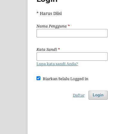
* Harus Diisi
Nama Pengguna
*
Kata Sandi
*
Lupa kata sandi Anda?
Biarkan Selalu Logged in
Daftar
Login