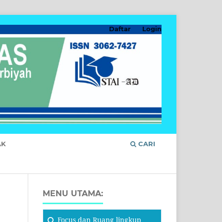
Daftar
Login
AK
CARI
MENU UTAMA:
Focus
dan Ruang lingkup