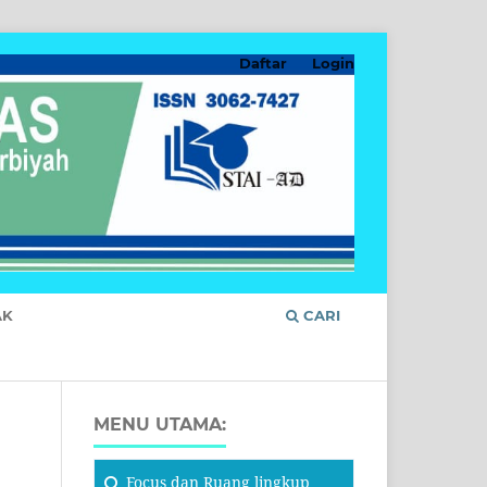
Daftar
Login
AK
CARI
MENU UTAMA:
Focus
dan Ruang lingkup