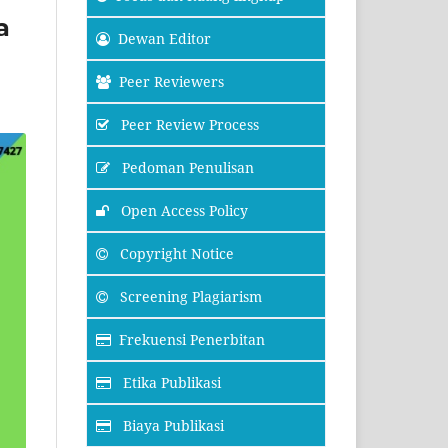
a
Dewan Editor
Peer Reviewers
Peer Review Process
Pedoman Penulisan
Open Access Policy
Copyright Notice
Screening Plagiarism
Frekuensi Penerbitan
Etika Publikasi
Biaya Publikasi