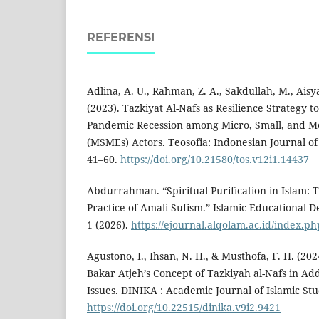
REFERENSI
Adlina, A. U., Rahman, Z. A., Sakdullah, M., Aisya
(2023). Tazkiyat Al-Nafs as Resilience Strategy to
Pandemic Recession among Micro, Small, and M
(MSMEs) Actors. Teosofia: Indonesian Journal of 
41–60.
https://doi.org/10.21580/tos.v12i1.14437
Abdurrahman. “Spiritual Purification in Islam: 
Practice of Amali Sufism.” Islamic Educational 
1 (2026).
https://ejournal.alqolam.ac.id/index.ph
Agustono, I., Ihsan, N. H., & Musthofa, F. H. (2
Bakar Atjeh’s Concept of Tazkiyah al-Nafs in Ad
Issues. DINIKA : Academic Journal of Islamic Stu
https://doi.org/10.22515/dinika.v9i2.9421