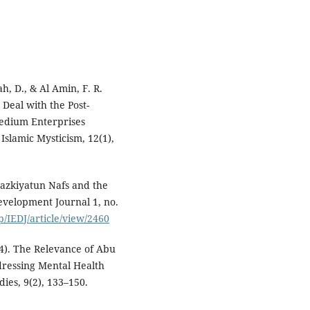
h, D., & Al Amin, F. R.
 Deal with the Post-
edium Enterprises
Islamic Mysticism, 12(1),
Tazkiyatun Nafs and the
Development Journal 1, no.
p/IEDJ/article/view/2460
024). The Relevance of Abu
dressing Mental Health
dies, 9(2), 133–150.