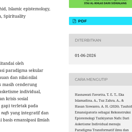
id, Islamic epistemology,
, Spirituality
PDF
DITERBITKAN
01-06-2026
itandai oleh
asi paradigma sekular
an dan nilai-nilai
CARA MENGUTIP
s
masih cenderung
asketisme individual,
Hasnawati Favorita, T. E. T., Eka
 krisis sosial
Islamadina, A., Tuz Zahra, A., &
 gap) terletak pada
Hasan Siswanto, A. H. (2026). Tauhi
 nafs
yang integratif dan
Emansipatoris sebagai Rekonstruksi
Epistemologi Tazkiyatun Nafs: Dari
 basis emansipasi ilmiah
Asketisme Individual menuju
Paradigma Transformatif ilmu dan