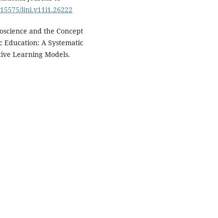
.15575/ijni.v11i1.26222
roscience and the Concept
ic Education: A Systematic
tive Learning Models.