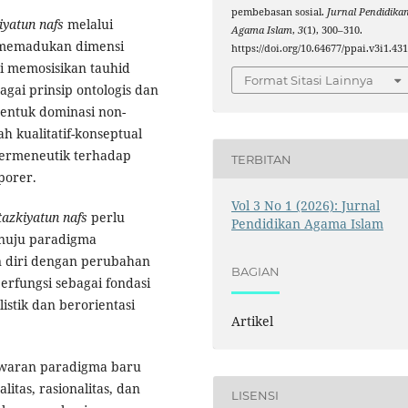
pembebasan sosial.
Jurnal Pendidika
iyatun nafs
melalui
Agama Islam
,
3
(1), 300–310.
g memadukan dimensi
https://doi.org/10.64677/ppai.v3i1.43
 ini memosisikan tauhid
Format Sitasi Lainnya
agai prinsip ontologis dan
bentuk dominasi non-
h kualitatif-konseptual
 hermeneutik terhadap
TERBITAN
porer.
Vol 3 No 1 (2026): Jurnal
tazkiyatun nafs
perlu
Pendidikan Agama Islam
uju paradigma
n diri dengan perubahan
BAGIAN
erfungsi sebagai fondasi
stik dan berorientasi
Artikel
 tawaran paradigma baru
itas, rasionalitas, dan
LISENSI