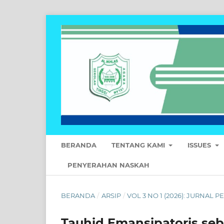
BERANDA
TENTANG KAMI
ISSUES
PENYERAHAN NASKAH
BERANDA
/
ARSIP
/
VOL 3 NO 1 (2026): JURNAL
Tauhid Emansipatoris seb