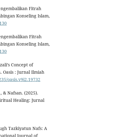
Mengembalikan Fitrah
bingan Konseling Islam,
5130
Mengembalikan Fitrah
bingan Konseling Islam,
5130
zali’s Concept of
 Oasis : Jurnal Ilmiah
4235/oasis.v9i2.19732
., & Nafsan. (2025).
itual Healing: Jurnal
ugh Tazkiyatun Nafs: A
ational Journal of