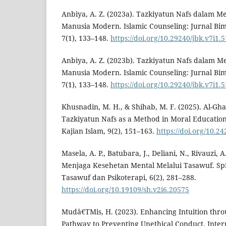
Anbiya, A. Z. (2023a). Tazkiyatun Nafs dalam 
Manusia Modern. Islamic Counseling: Jurnal Bim
7(1), 133–148.
https://doi.org/10.29240/jbk.v7i1.
Anbiya, A. Z. (2023b). Tazkiyatun Nafs dalam 
Manusia Modern. Islamic Counseling: Jurnal Bim
7(1), 133–148.
https://doi.org/10.29240/jbk.v7i1.
Khusnadin, M. H., & Shihab, M. F. (2025). Al-Gha
Tazkiyatun Nafs as a Method in Moral Education.
Kajian Islam, 9(2), 151–163.
https://doi.org/10.2
Masela, A. P., Batubara, J., Deliani, N., Rivauzi, A
Menjaga Kesehetan Mental Melalui Tasawuf. Spir
Tasawuf dan Psikoterapi, 6(2), 281–288.
https://doi.org/10.19109/sh.v2i6.20575
Mudâ€TMis, H. (2023). Enhancing Intuition thro
Pathway to Preventing Unethical Conduct. Intern