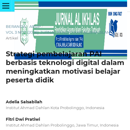
BERANDA
/
ARSIP
/
VOL 3 NO 1 (2026): JURNAL PENDIDIKAN AGAMA ISLAM
/
Artikel
Strategi pembelajaran PAI
berbasis teknologi digital dalam
meningkatkan motivasi belajar
peserta didik
Adelia Salsabilah
Institut Ahmad Dahlan Kota Probolinggo, Indonesia
Fitri Dwi Pratiwi
Institut Ahmad Dahlan Probolinggo, Jawa Timur, Indonesia