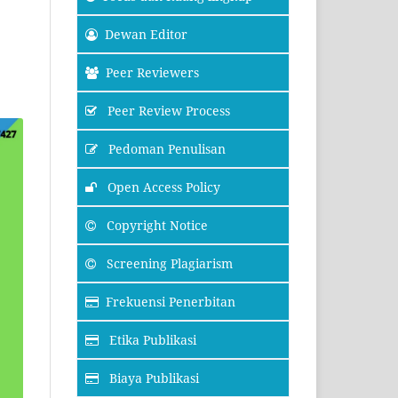
Dewan Editor
Peer Reviewers
Peer Review Process
Pedoman Penulisan
Open Access Policy
Copyright Notice
Screening Plagiarism
Frekuensi Penerbitan
Etika Publikasi
Biaya Publikasi