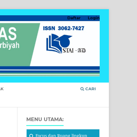
Daftar
Login
AK
CARI
MENU UTAMA:
Focus
dan Ruang lingkup