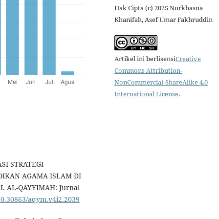
Hak Cipta (c) 2025 Nurkhasna
Khanifah, Asef Umar Fakhruddin
Artikel ini berlisensi
Creative
Commons Attribution-
NonCommercial-ShareAlike 4.0
International License
.
ASI STRATEGI
IKAN AGAMA ISLAM DI
. AL-QAYYIMAH: Jurnal
/10.30863/aqym.v4i2.2039