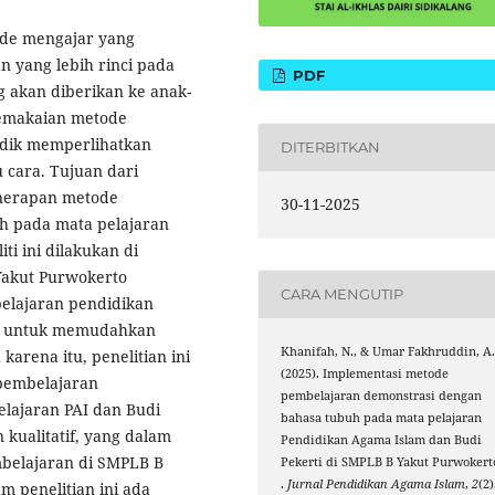
ode mengajar yang
 yang lebih rinci pada
PDF
 akan diberikan ke anak-
pemakaian metode
idik memperlihatkan
DITERBITKAN
cara. Tujuan dari
nerapan metode
30-11-2025
h pada mata pelajaran
ti ini dilakukan di
Yakut Purwokerto
CARA MENGUTIP
lajaran pendidikan
uh untuk memudahkan
Khanifah, N., & Umar Fakhruddin, A
arena itu, penelitian ini
(2025). Implementasi metode
pembelajaran
pembelajaran demonstrasi dengan
lajaran PAI dan Budi
bahasa tubuh pada mata pelajaran
 kualitatif, yang dalam
Pendidikan Agama Islam dan Budi
belajaran di SMPLB B
Pekerti di SMPLB B Yakut Purwokert
.
Jurnal Pendidikan Agama Islam
,
2
(2)
 penelitian ini ada