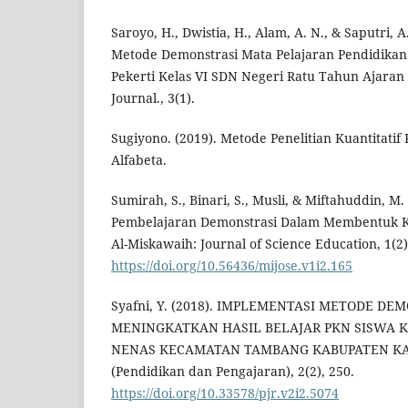
Saroyo, H., Dwistia, H., Alam, A. N., & Saputri, 
Metode Demonstrasi Mata Pelajaran Pendidika
Pekerti Kelas VI SDN Negeri Ratu Tahun Ajaran
Journal., 3(1).
Sugiyono. (2019). Metode Penelitian Kuantitatif 
Alfabeta.
Sumirah, S., Binari, S., Musli, & Miftahuddin, M
Pembelajaran Demonstrasi Dalam Membentuk Ka
Al-Miskawaih: Journal of Science Education, 1(2)
https://doi.org/10.56436/mijose.v1i2.165
Syafni, Y. (2018). IMPLEMENTASI METODE D
MENINGKATKAN HASIL BELAJAR PKN SISWA K
NENAS KECAMATAN TAMBANG KABUPATEN KAM
(Pendidikan dan Pengajaran), 2(2), 250.
https://doi.org/10.33578/pjr.v2i2.5074