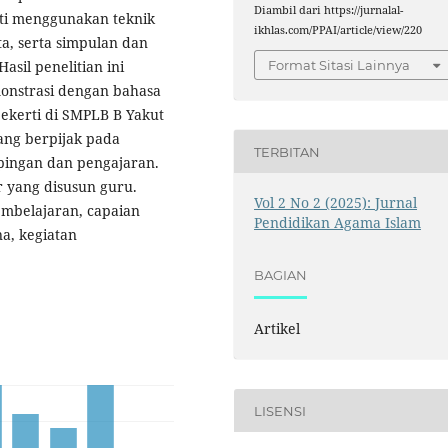
Diambil dari https://jurnalal-
iti menggunakan teknik
ikhlas.com/PPAI/article/view/220
ta, serta simpulan dan
asil penelitian ini
Format Sitasi Lainnya
nstrasi dengan bahasa
ekerti di SMPLB B Yakut
ang berpijak pada
TERBITAN
ingan dan pengajaran.
r yang disusun guru.
Vol 2 No 2 (2025): Jurnal
pembelajaran, capaian
Pendidikan Agama Islam
a, kegiatan
BAGIAN
Artikel
LISENSI