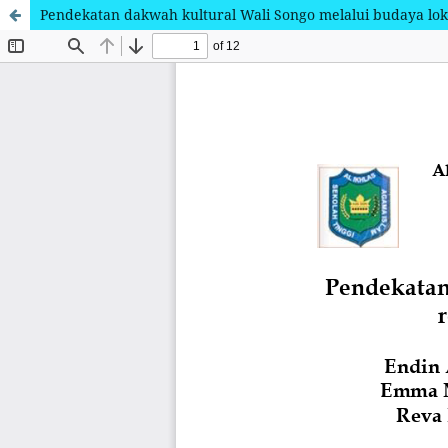
Pendekatan dakwah kultural Wali Songo melalui budaya lok