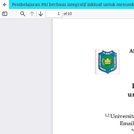
Pembelajaran PAI berbasis integratif inklusif untuk menu