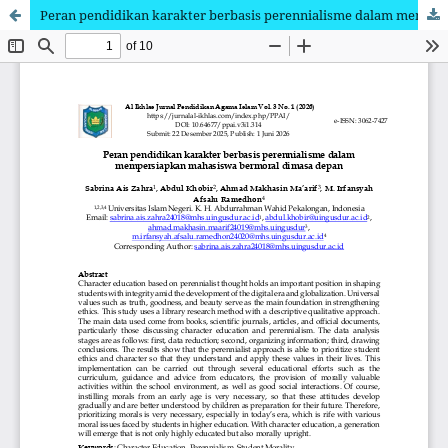
Peran pendidikan karakter berbasis perennialisme dalam mempersiapkan mahasiswa bermoral dimasa depan