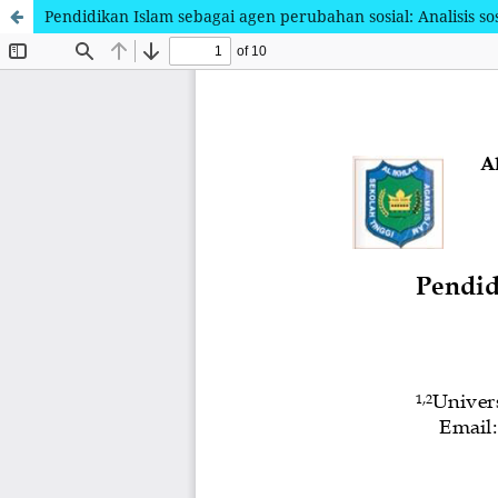
Pendidikan Islam sebagai agen perubahan sosial: Analisis so