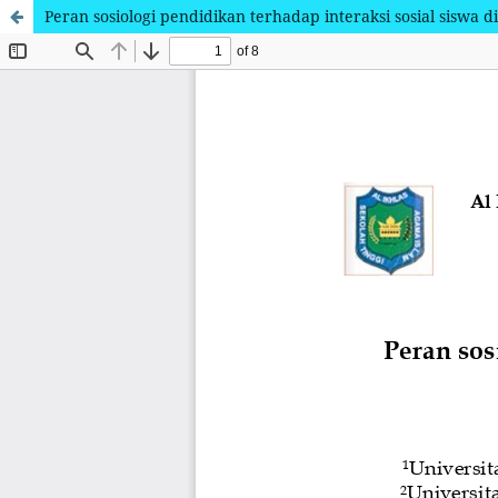
Peran sosiologi pendidikan terhadap interaksi sosial siswa d